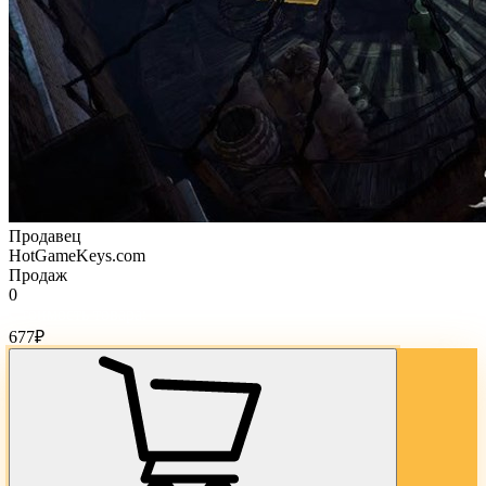
Продавец
HotGameKeys.com
Продаж
0
Стоимость товара:
677
₽