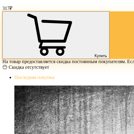
Стоимость товара:
317
₽
Купить
На товар предоставляется скидка постоянным покупателям. Ес
😶 Скидка отсутствует
Последняя покупка
The Evil Within Digital Bundle