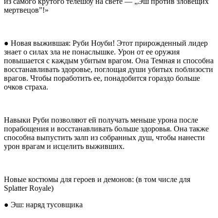
из самого крутого телешоу на свете — „Эш против зловещих
мертвецов”!»
● Новая выжившая: Руби Ноуби! Этот прирожденный лидер
знает о силах зла не понаслышке. Урон от ее оружия
повышается с каждым убитым врагом. Она Темная и способна
восстанавливать здоровье, поглощая души убитых поблизости
врагов. Чтобы поработить ее, понадобится гораздо больше
очков страха.
Навыки Руби позволяют ей получать меньше урона после
порабощения и восстанавливать больше здоровья. Она также
способна выпустить залп из собранных душ, чтобы нанести
урон врагам и исцелить выживших.
Новые костюмы для героев и демонов: (в том числе для
Splatter Royale)
● Эш: наряд тусовщика