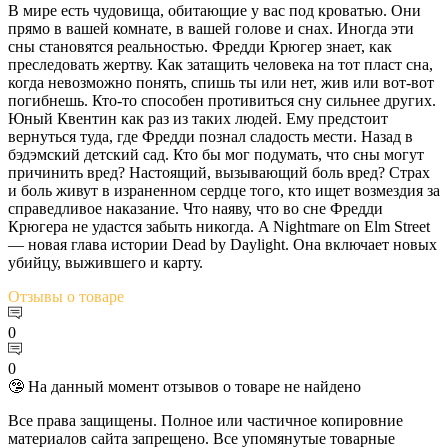
В мире есть чудовища, обитающие у вас под кроватью. Они
прямо в вашей комнате, в вашей голове и снах. Иногда эти
сны становятся реальностью. Фредди Крюгер знает, как
преследовать жертву. Как затащить человека на тот пласт сна,
когда невозможно понять, спишь ты или нет, жив или вот-вот
погибнешь. Кто-то способен противиться сну сильнее других.
Юный Квентин как раз из таких людей. Ему предстоит
вернуться туда, где Фредди познал сладость мести. Назад в
бэдэмский детский сад. Кто бы мог подумать, что сны могут
причинить вред? Настоящий, вызывающий боль вред? Страх
и боль живут в израненном сердце того, кто ищет возмездия за
справедливое наказание. Что наяву, что во сне Фредди
Крюгера не удастся забыть никогда. A Nightmare on Elm Street
— новая глава истории Dead by Daylight. Она включает новых
убийцу, выжившего и карту.
Отзывы
о товаре
0
0
🤥 На данный момент отзывов о товаре не найдено
Все права защищены. Полное или частичное копировние
материалов сайта запрещено. Все упомянутые товарные