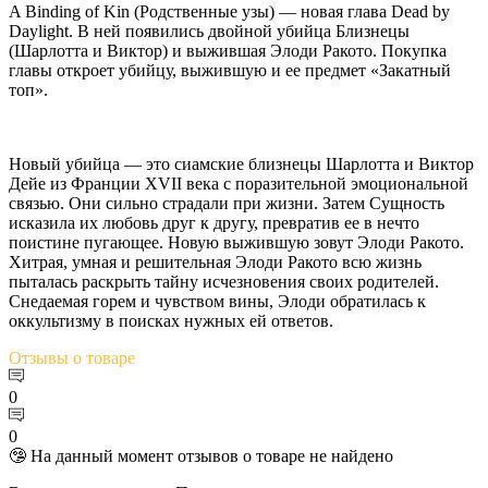
A Binding of Kin (Родственные узы) — новая глава Dead by
Daylight. В ней появились двойной убийца Близнецы
(Шарлотта и Виктор) и выжившая Элоди Ракото. Покупка
главы откроет убийцу, выжившую и ее предмет «Закатный
топ».
Новый убийца — это сиамские близнецы Шарлотта и Виктор
Дейе из Франции XVII века с поразительной эмоциональной
связью. Они сильно страдали при жизни. Затем Сущность
исказила их любовь друг к другу, превратив ее в нечто
поистине пугающее. Новую выжившую зовут Элоди Ракото.
Хитрая, умная и решительная Элоди Ракото всю жизнь
пыталась раскрыть тайну исчезновения своих родителей.
Снедаемая горем и чувством вины, Элоди обратилась к
оккультизму в поисках нужных ей ответов.
Отзывы
о товаре
0
0
🤥 На данный момент отзывов о товаре не найдено