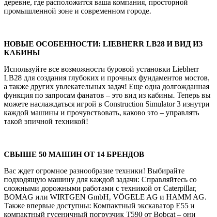
деревне, где расположится ваша компания, просторной
промышленной зоне и современном городе.
НОВЫЕ ОСОБЕННОСТИ: LIEBHERR LB28 И ВИД ИЗ
КАБИНЫ
Используйте все возможности буровой установки Liebherr
LB28 для создания глубоких и прочных фундаментов мостов,
а также других увлекательных задач! Еще одна долгожданная
функция по запросам фанатов – это вид из кабины. Теперь вы
можете наслаждаться игрой в Construction Simulator 3 изнутри
каждой машины и прочувствовать, каково это – управлять
такой эпичной техникой!
СВЫШЕ 50 МАШИН ОТ 14 БРЕНДОВ
Вас ждет огромное разнообразие техники! Выбирайте
подходящую машину для каждой задачи: Справляйтесь со
сложными дорожными работами с техникой от Caterpillar,
BOMAG или WIRTGEN GmbH, VÖGELE AG и HAMM AG.
Также впервые доступны: Компактный экскаватор E55 и
компактный гусеничный погрузчик T590 от Bobcat – они