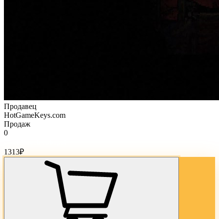
Продавец
HotGameKeys.com
Продаж
0
Стоимость товара:
1313
₽