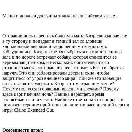
Меню и диалоги доступны только на английском языке.
Отправившись навестить больную мать, Клэр сворачивает не
в ту сторону и попадает в темный зал со зловеще
хлопающими дверями и заброшенными комнатами.
Заблудившись, Клэр пытается выбраться из таинственного
зала и по дороге встречает собаку, которая становится ее
верным защитником, и нескольких обитателей этого
странного места, которые не спешат помочь Клэр выбраться
наружу. Это они заблокировали двери и окна, чтобы
защититься от угроз внешнего мира? Или же это зловещие
силы пытаются удержать Клэр в этом страшном месте?
Почему пол усеян горящими красными свечами? Почему
здесь царит вечная ночь? Паника нарастает, время
растягивается и исчезает. Найдите ответы на эти вопросы и
помогите героине пройти все перипетии расширенной версии
игры Claire: Extended Cut.
Особенности игры: