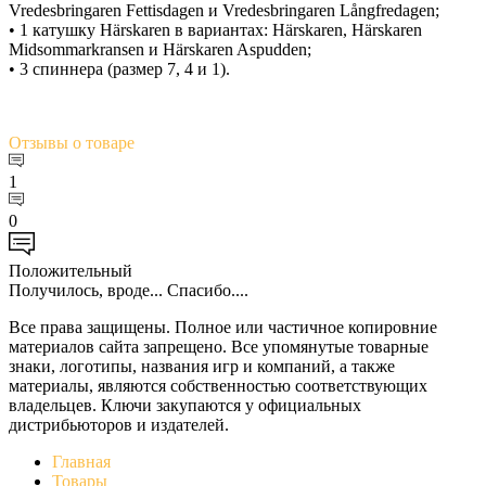
Vredesbringaren Fettisdagen и Vredesbringaren Långfredagen;
• 1 катушку Härskaren в вариантах: Härskaren, Härskaren
Midsommarkransen и Härskaren Aspudden;
• 3 спиннера (размер 7, 4 и 1).
Отзывы
о товаре
1
0
Положительный
Получилось, вроде... Спасибо....
Все права защищены. Полное или частичное копировние
материалов сайта запрещено. Все упомянутые товарные
знаки, логотипы, названия игр и компаний, а также
материалы, являются собственностью соответствующих
владельцев. Ключи закупаются у официальных
дистрибьюторов и издателей.
Главная
Товары