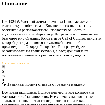
Описание
Год 1924-й. Частный детектив Эдвард Пирс расследует
трагическую гибель семьи Хокинсов в их импозантном
особняке на расположенном неподалеку от Бостона
уединенном острове Даркуотер. Погрузитесь в охваченный
безумием мир Старших Богов в игре Call of Cthulhu, действия
которой разворачиваются в культовой вселенной
произведений Говарда Лавкрафта. Ваш разум будет
балансировать на грани безумия, а рассудок ожидают
постоянные сомнения в реальности происходящего.
Отзывы
о товаре
0
0
🤥 На данный момент отзывов о товаре не найдено
Все права защищены. Полное или частичное копировние
материалов сайта запрещено. Все упомянутые товарные
знаки, логотипы, названия игр и компаний, а также
материалы, являются собственностью соответствующих