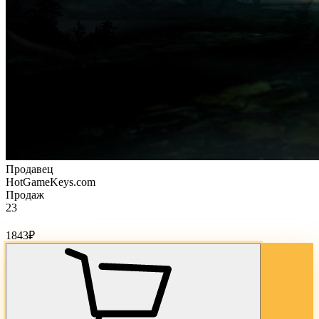
Продавец
HotGameKeys.com
Продаж
23
Стоимость товара:
1843
₽