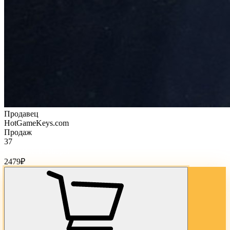
Продавец
HotGameKeys.com
Продаж
37
Стоимость товара:
2479
₽