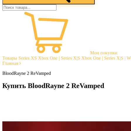
Мои покупки
Товары
Series XS
Xbox One | Series X|S
Xbox One | Series X|S | 
Главная
BloodRa­yne 2 ReVamped
Купить BloodRa­yne 2 ReVamped
Моментальная доставка
Гарантии
Открытые отзывы
Стабильная тех. поддержка