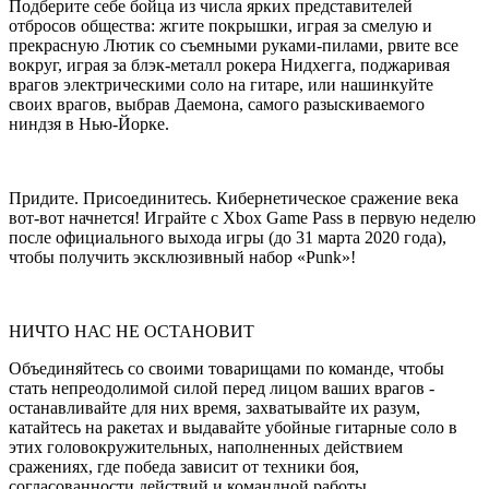
Подберите себе бойца из числа ярких представителей
отбросов общества: жгите покрышки, играя за смелую и
прекрасную Лютик со съемными руками-пилами, рвите все
вокруг, играя за блэк-металл рокера Нидхегга, поджаривая
врагов электрическими соло на гитаре, или нашинкуйте
своих врагов, выбрав Даемона, самого разыскиваемого
ниндзя в Нью-Йорке.
Придите. Присоединитесь. Кибернетическое сражение века
вот-вот начнется! Играйте с Xbox Game Pass в первую неделю
после официального выхода игры (до 31 марта 2020 года),
чтобы получить эксклюзивный набор «Punk»!
НИЧТО НАС НЕ ОСТАНОВИТ
Объединяйтесь со своими товарищами по команде, чтобы
стать непреодолимой силой перед лицом ваших врагов -
останавливайте для них время, захватывайте их разум,
катайтесь на ракетах и выдавайте убойные гитарные соло в
этих головокружительных, наполненных действием
сражениях, где победа зависит от техники боя,
согласованности действий и командной работы.