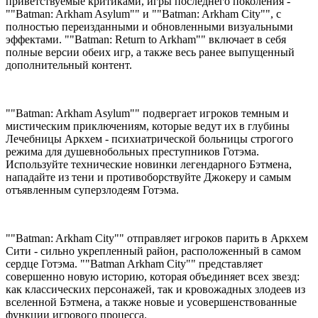
приветствуемые критиками, игры последнего поколения -
""Batman: Arkham Asylum"" и ""Batman: Arkham City"", с
полностью переизданными и обновленными визуальными
эффектами. ""Batman: Return to Arkham"" включает в себя
полные версии обеих игр, а также весь ранее выпущенный
дополнительный контент.
""Batman: Arkham Asylum"" подвергает игроков темным и
мистическим приключениям, которые ведут их в глубины
Лечебницы Аркхем - психиатрической больницы строгого
режима для душевнобольных преступников Готэма.
Используйте технические новинки легендарного Бэтмена,
нападайте из тени и противоборствуйте Джокеру и самым
отъявленным суперзлодеям Готэма.
""Batman: Arkham City"" отправляет игроков парить в Аркхем
Сити - сильно укрепленный район, расположенный в самом
сердце Готэма. ""Batman Arkham City"" представляет
совершенно новую историю, которая объединяет всех звезд:
как классических персонажей, так и кровожадных злодеев из
вселенной Бэтмена, а также новые и усовершенствованные
функции игрового процесса.