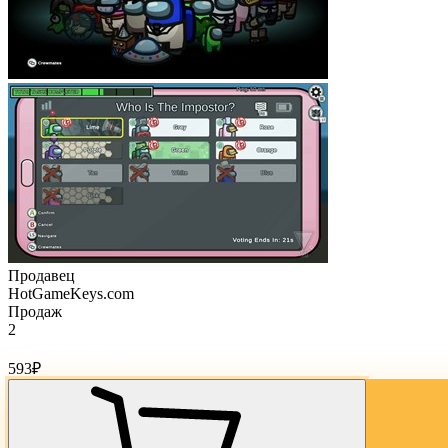
Продавец
HotGameKeys.com
Продаж
2
Стоимость товара:
593
₽