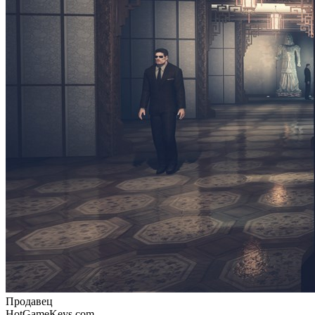
Продавец
HotGameKeys.com