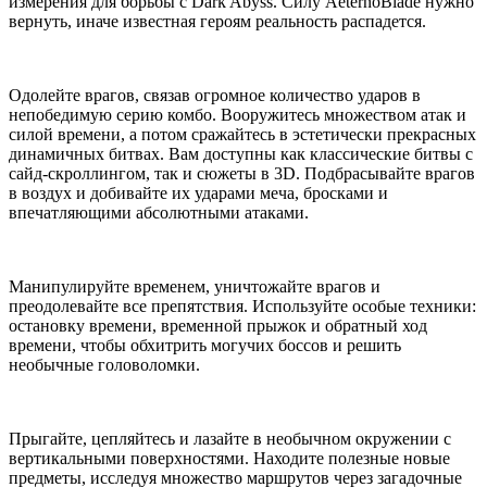
измерения для борьбы с Dark Abyss. Силу AeternoBlade нужно
вернуть, иначе известная героям реальность распадется.
Одолейте врагов, связав огромное количество ударов в
непобедимую серию комбо. Вооружитесь множеством атак и
силой времени, а потом сражайтесь в эстетически прекрасных
динамичных битвах. Вам доступны как классические битвы с
сайд-скроллингом, так и сюжеты в 3D. Подбрасывайте врагов
в воздух и добивайте их ударами меча, бросками и
впечатляющими абсолютными атаками.
Манипулируйте временем, уничтожайте врагов и
преодолевайте все препятствия. Используйте особые техники:
остановку времени, временной прыжок и обратный ход
времени, чтобы обхитрить могучих боссов и решить
необычные головоломки.
Прыгайте, цепляйтесь и лазайте в необычном окружении с
вертикальными поверхностями. Находите полезные новые
предметы, исследуя множество маршрутов через загадочные