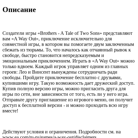
Описание
Создатели игры «Brothers - A Tale of Two Sons» представляют
вам «A Way Out», приключение исключительно для
совместной игры, в котором вы помогаете двум заключенным
сбежать из тюрьмы. То, что началось как отчаянный рывок к
свободе, быстро становится непредсказуемым и
эмоциональным приключением. Играть в «A Way Out» можно
только вдвоем. Каждый игрок управляет одним из главных
героев: Лео и Винсент вынуждены сотрудничать ради
свободы. Пройдите приключение бесплатно с друзьями,
купившими игру. Такую возможность дает дружеский доступ.
Купив полную версию игры, можно пригласить друга для
игры по сети, вне зависимости от того, есть ли у него игра.
Отправьте другу приглашение из игрового меню, он получит
доступ к бесплатной версии - и можно проходить всю игру
вместе!
Действуют условия и ограничения. Подробности см. на
www.ea.com/ru-ru/games/a-way-out/disclaimers